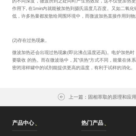
的不同深度，微波所到之处同时产生热效应，这不仅使加热更快速
作用下, 在1min内就能被加热到摄氏温度几百度。又如二氧化
低，许多热量都发散给周围环境中，而微波加热直接作用到物
(2)存在过热现象。
微波加热还会出现过热现象(即比沸点温度还高)。电炉加热
要吸收 的热。而在微波场中，其”供热“方式不同，能量在体
密闭溶样罐中的试剂能提供更高的温度，有利于试样的消化。
上一篇：
固相萃取的原理和应
产品中心
热门产品