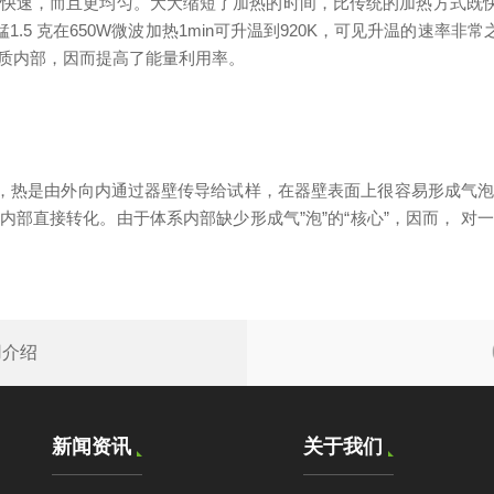
，而且更均匀。大大缩短了加热的时间，比传统的加热方式既快速又效
锰1.5 克在650W微波加热1min可升温到920K，可见升温的速率
质内部，因而提高了能量利用率。
时，热是由外向内通过器壁传导给试样，在器壁表面上很容易形成气
系内部直接转化。由于体系内部缺少形成气”泡”的“核心”，因而， 
用介绍
新闻资讯
关于我们