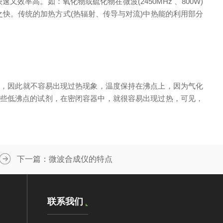
率高。如：氧化物或硫化物在微波(2450MHz 、800W)
非常之快。传统的加热方式(热辐射、传导与对流)中热能的利用部分
泡，因此就不容易出现过热现象，温度保持在沸点上，因为气化
对一些低沸点的试剂，在密闭容器中，就很容易出现过热，可见，
下一篇：
微波合成仪的特点
联系我们