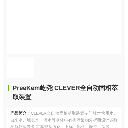
PreeKem屹尧 CLEVER全自动固相萃
取装置
产品简介：
CLEVER全自动固相萃取装置专门针对饮用水、
自来水、地表水、污水等水体中有机污染物分析而设计的样
品前处理设备,可实现从活化、上样、淋洗、吹干、洗脱、浓