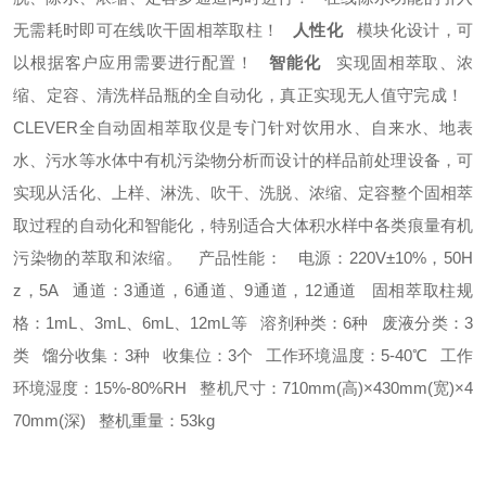
无需耗时即可在线吹干固相萃取柱！
人性化
模块化设计，可
以根据客户应用需要进行配置！
智能化
实现固相萃取、浓
缩、定容、清洗样品瓶的全自动化，真正实现无人值守完成！
CLEVER全自动固相萃取仪是专门针对饮用水、自来水、地表
水、污水等水体中有机污染物分析而设计的样品前处理设备，可
实现从活化、上样、淋洗、吹干、洗脱、浓缩、定容整个固相萃
取过程的自动化和智能化，特别适合大体积水样中各类痕量有机
污染物的萃取和浓缩。
产品性能：
电源：220V±10%，50H
z，5A
通道：3通道，6通道、9通道，12通道
固相萃取柱规
格：1mL、3mL、6mL、12mL等
溶剂种类：6种
废液分类：3
类
馏分收集：3种
收集位：3个
工作环境温度：5-40℃
工作
环境湿度：15%-80%RH
整机尺寸：710mm(高)×430mm(宽)×4
70mm(深)
整机重量：53kg