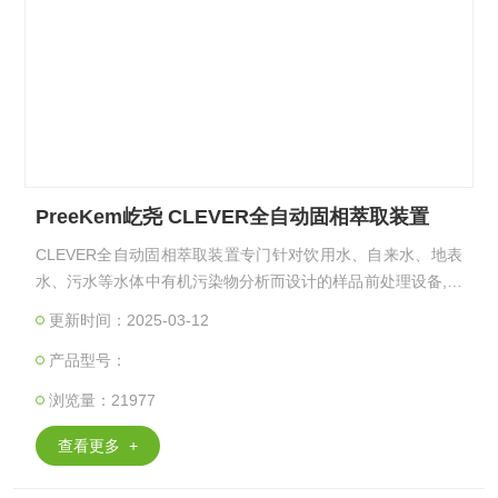
PreeKem屹尧 CLEVER全自动固相萃取装置
CLEVER全自动固相萃取装置专门针对饮用水、自来水、地表
水、污水等水体中有机污染物分析而设计的样品前处理设备,可
实现从活化、上样、淋洗、吹干、洗脱、浓缩、定容整个固相
更新时间：2025-03-12
萃取过程的自动化和智能化,特别适合大体积水样中各类痕量有
产品型号：
机污染物的萃取和浓缩。
浏览量：21977
查看更多 +