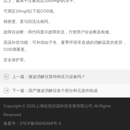
以上，氯离子含量高达1000mg/l的水平。
可测定10mg/l以下低COD值。
精密度、度与回流法相同。
故障自诊断：用代码显示故障状况，方便用户自诊断及检修。
高温补偿功能：可补偿由于冬、夏季环境等造成的消解温度的差异，
COD测量更。
安全保护罩。
上一篇：
微波消解仪算特种压力设备吗？
下一篇：
国产微波消解仪各个部分和元器件组成
Copyright © 2026上海屹尧仪器科技发展有限公司 All Rights
Reserved
备案号：
沪ICP备05045368号-3