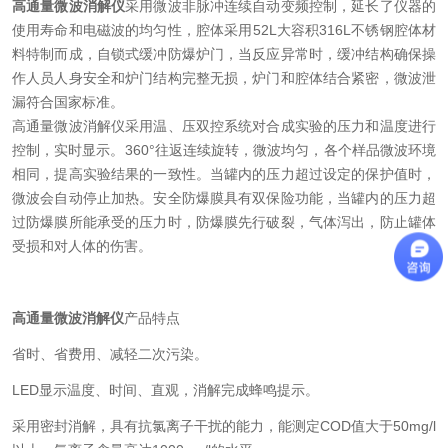
高通量微波消解仪
采用微波非脉冲连续自动变频控制，延长了仪器的
使用寿命和电磁波的均匀性，腔体采用52L大容积316L不锈钢腔体材
料特制而成，自锁式缓冲防爆炉门，当反应异常时，缓冲结构确保操
作人员人身安全和炉门结构完整无损，炉门和腔体结合紧密，微波泄
漏符合国家标准。
高通量微波消解仪采用温、压双控系统对合成实验的压力和温度进行
控制，实时显示。360°往返连续旋转，微波均匀，各个样品微波环境
相同，提高实验结果的一致性。当罐内的压力超过设定的保护值时，
微波会自动停止加热。安全防爆膜具有双保险功能，当罐内的压力超
过防爆膜所能承受的压力时，防爆膜先行破裂，气体泻出，防止罐体
受损和对人体的伤害。
高通量微波消解仪
产品特点
省时、省费用、减轻二次污染。
LED显示温度、时间、直观，消解完成蜂鸣提示。
采用密封消解，具有抗氯离子干扰的能力，能测定COD值大于50mg/l