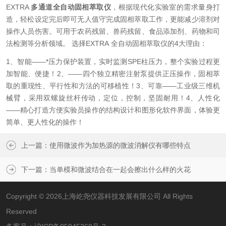
EXTRA
多通道全自动固相萃取仪
，根据现代化实验室的需求量身打
造，轻松设定完后即可无人值守完成固相萃取工作，更能减少溶剂对
操作人员伤害。可用于农药残留、兽药残留、食品添加剂、药物和司
法检测等分析领域。 选择EXTRA 全自动固相萃取仪的4大理由：
1、智能——*压力保护装置，实时监测SPE柱压力，整个实验过程更
加智能、便捷！
2、——四个独立精密注射泵提供正压操作，固相萃
取的重现性、平行性和方法的可移植性！
3、可靠——工业级三维机
械臂，采用双螺旋丝杆传动，定位，控制，坚固耐用！
4、人性化
——精心打造方便实验员操作的结构设计和图形化软件界面，体验更
简单、更人性化的操作！
上一篇：
使用微波作为加热源的微波消解仪有哪些特点
下一篇：
当单模和微波结合在一起会擦出什么样的火花
Copyright © 2026上海屹尧仪器科技发展有限公司 All Rights
Reserved