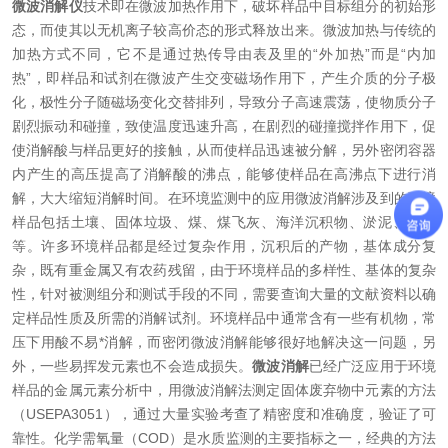
微波消解仪
技术即在微波加热作用下，破坏样品中目标组分的初始形
态，而使其以无机离子较高价态的形式释放出来。微波加热与传统的
加热方式不同，它不是通过热传导由表及里的“外加热”而是“内加
热”，即样品和试剂在微波产生交变磁场作用下，产生介质的分子极
化，极性分子随磁场变化交替排列，导致分子高速震荡，使物质分子
剧烈振动和碰撞，致使温度迅速升高，在剧烈的碰撞搅拌作用下，促
使消解酸与样品更好的接触，从而使样品迅速被分解，另外密闭容器
内产生的高压提高了消解酸的沸点，能够使样品在高沸点下进行消
解，大大缩短消解时间。
在环境监测中的应用
微波消解涉及到的环境
样品包括土壤、固体垃圾、煤、煤飞灰、海洋沉积物、淤泥、废水
等。许多环境样品都是经过复杂作用，沉积后的产物，基体成分复
杂，既有重金属又有农药残留，由于环境样品的多样性、基体的复杂
性，针对被测组分和测试手段的不同，需要查询大量的文献资料以确
定样品性质及所需的消解试剂。环境样品中通常含有一些有机物，常
压下用酸不易*消解，而密闭微波消解能够很好地解决这一问题，另
外，一些易挥发元素也不会造成损失。
微波消解
已经广泛应用于环境
样品的金属元素分析中，用微波消解法测定固体废弃物中元素的方法
（USEPA3051），通过大量实验考查了精密度和准确度，验证了可
靠性。
化学需氧量（COD）是水质监测的主要指标之一，经典的方法