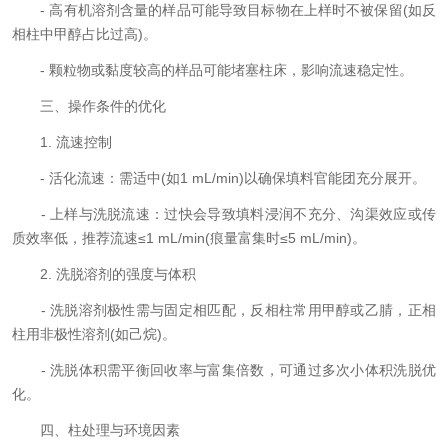
- 高有机溶剂含量的样品可能导致目标物在上样时不被保留(如反
相柱中甲醇占比过高)。
- 颗粒物或黏度较高的样品可能堵塞柱床，影响流速稳定性。
三、操作条件的优化
1. 流速控制
- 活化流速：需适中(如1 mL/min)以确保填料官能团充分展开。
- 上样与洗脱流速：过快会导致填料浸润不充分、沟渠效应或传
质效率低，推荐流速≤1 mL/min(痕量富集时≤5 mL/min)。
2. 洗脱溶剂的强度与体积
- 洗脱溶剂极性需与固定相匹配，反相柱常用甲醇或乙腈，正相
柱用非极性溶剂(如己烷)。
- 洗脱体积需平衡回收率与富集倍数，可通过多次小体积洗脱优
化。
四、柱处理与环境因素