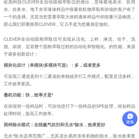
屹尧科技CLEVER全自动固相萃取仪的推出，意味着地表水、饮用
水、自来水、地下水等液体样品中痕量有机物萃取和浓缩的客户有了
一个的选择。尤其当您需要萃取大体积液体样品中的痕量污染物质，
那么我们郑重推荐CLEVER，它几乎是为您量身定做的。
CLEVER全自动固相萃取仪可实现从活化、上样、淋洗、吹干、洗
脱、浓缩、定容整个固相萃取过程的自动化和智能化。的性能，来源
于诸多创新设计：
模块化设计（单模块/多模块可选）：多，或者更多
可实现三通道直到十二通道的单独或并行工作模式，配置灵活多样，
工作效率更高。
叠机功能：快，效率才是*
在浓缩前一批样品时，可自动进行下一批样品的SPE处理，缩短样品
处理时间，提高工作效率。
两种除水模式：在线氮气吹扫和无水*除水，效果更好
无水*除水适用范围广，尤其适合易挥发有机物的除水，除水效果更