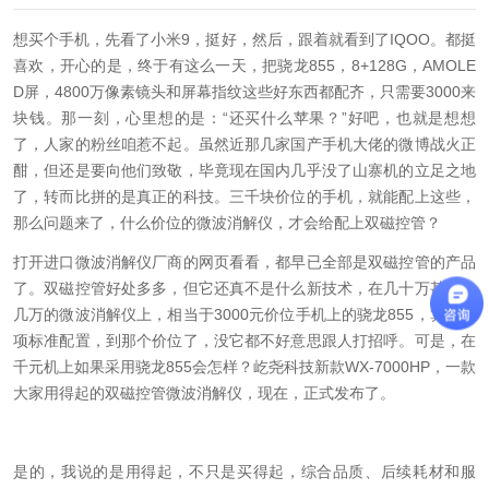
想买个手机，先看了小米
9
，挺好，然后，跟着就看到了
IQOO
。都挺
喜欢，开心的是，终于有这么一天，把骁龙
855
，
8+128G
，
AMOLE
D
屏，
4800
万像素镜头和屏幕指纹这些好东西都配齐，只需要
3000
来
块钱。那一刻，心里想的是：“还买什么苹果？”好吧，也就是想想
了，人家的粉丝咱惹不起。虽然近那几家国产手机大佬的微博战火正
酣，但还是要向他们致敬，毕竟现在国内几乎没了山寨机的立足之地
了，转而比拼的是真正的科技。三千块价位的手机，就能配上这些，
那么问题来了，什么价位的微波消解仪，才会给配上双磁控管？
打开进口微波消解仪厂商的网页看看，都早已全部是双磁控管的产品
了。双磁控管好处多多，但它还真不是什么新技术，在几十万甚至十
几万的微波消解仪上，相当于
3000
元价位手机上的骁龙
855
，算是一
项标准配置，到那个价位了，没它都不好意思跟人打招呼。可是，在
千元机上如果采用骁龙
855
会怎样？屹尧科技新款
WX-7000HP
，一款
大家用得起的双磁控管微波消解仪，现在，正式发布了。
是的，我说的是用得起，不只是买得起，综合品质、后续耗材和服