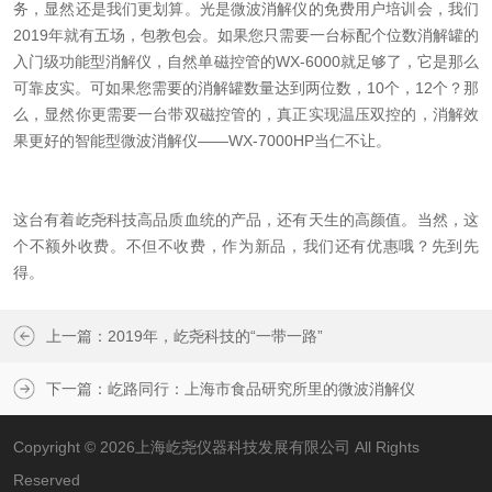
务，显然还是我们更划算。光是微波消解仪的免费用户培训会，我们
2019
年就有五场，包教包会。如果您只需要一台标配个位数消解罐的
入门级功能型消解仪，自然单磁控管的
WX-6000
就足够了，它是那么
可靠皮实。可如果您需要的消解罐数量达到两位数，
10
个，
12
个？那
么，显然你更需要一台带双磁控管的，真正实现温压双控的，消解效
果更好的智能型微波消解仪——
WX-7000HP
当仁不让。
这台有着屹尧科技高品质血统的产品，还有天生的高颜值。当然，这
个不额外收费。不但不收费，作为新品，我们还有优惠哦？先到先
得。
上一篇：
2019年，屹尧科技的“一带一路”
下一篇：
屹路同行：上海市食品研究所里的微波消解仪
Copyright © 2026上海屹尧仪器科技发展有限公司 All Rights
Reserved