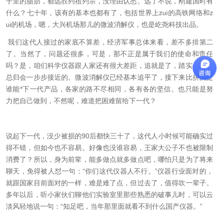
子里的脂肪，都远胜列祖列宗，没理由认怂。远了不说，刚建国时有
什么？七十年，该有的基本也都有了，包括世界上zui的高铁网络和z
ui的机场，嗯，大兴机场那儿的微波消解仪，也是屹尧科技出品。
我们这代人接过的家底不算差，经济军事总体来看，差不多排第二
了。当然了，问题还很多，可是，那不正是属于我们的使命和责任
吗？是，咱们科学仪器跟人家还有很大差距，追就是了，踏实去做，
总归会一步步接近的。微波消解仪已经基本追平了，接下来比拼的是
谁能*下一代产品，各家的路不尽相同，各有各的坚信。也只能是努
力把自己做到，不然呢，难道把困难留给下一代？
说起下一代，没少被损的
90
后都快三十了，这代人小时候可能确实过
得不错，但如今也不容易。好像也没谁容易，王家大公子不也被限制
消费了？所以，身为前辈，能多做点就多做点吧，哪怕只是为了将来
聊天，免得被人怼一句：“你们这代仪器人不行。”仪器行业面对的，
就跟国家目前面对的一样，难是难了点，但过去了，值得吹一辈子。
多年以后，听小家伙们聊他们实验室里那些熟悉的破事儿时，可以云
淡风轻地说一句：“知足吧，当年那里面就看不到什么国产仪器。”