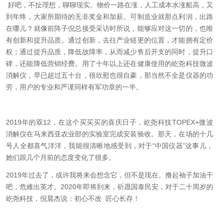
好吧，不扯理想，聊聊现实。物价一路在涨，人工成本水涨船高，又
到年终，大家所期待的无非奖金和加薪。可制造业就那点利润，出路
在哪儿？就像前阵子倪总接受采访时所说，能够应对这一切的，也唯
有创新和提升品质。通过创新，去往产业链更的位置，才能拥有定价
权；通过提升品质，降低故障率，从而减少售后开支的同时，提升口
碑，还能降低营销经费。用了十年以上还在健康使用的屹尧科技微波
消解仪，早已超过五十台，很欣慰也很自豪，那当然不全是仪器的功
劳，用户的专业和严谨同样有军功章的一半。
2019
年的双
12
，在这个买买买的喜庆日子，屹尧科技
TOPEX+
微波
消解仪在马来西亚农业部的实验室完成安装验收。那天，在场的十几
号人全都喜气洋洋，我能很清晰地感受到，对于“中国仪器”这事儿，
她们跟几个月前的态度变化了很多。
2019
年过去了，或许我将来会想念它，但不是现在。撸起袖子加油干
吧，危难出英才。
2020
年即将到来，祈愿国泰民安，对于二十周岁的
屹尧科技，倪晨杰说：初心不改
匠心长存！