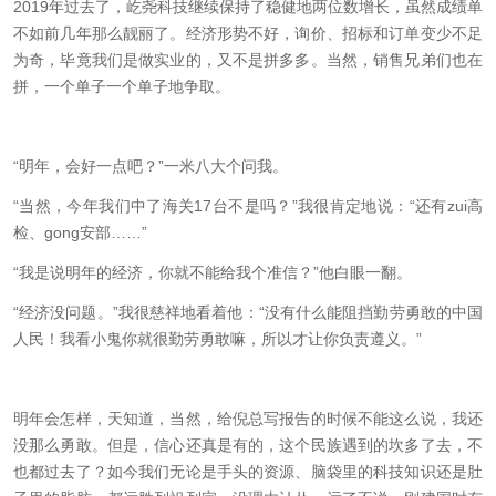
2019
年过去了，屹尧科技继续保持了稳健地两位数增长，虽然成绩单
不如前几年那么靓丽了。经济形势不好，询价、招标和订单变少不足
为奇，毕竟我们是做实业的，又不是拼多多。当然，销售兄弟们也在
拼，一个单子一个单子地争取。
“明年，会好一点吧？”一米八大个问我。
“当然，今年我们中了海关
17
台不是吗？”我很肯定地说：“还有zui高
检、gong安部
……
”
“我是说明年的经济，你就不能给我个准信？”他白眼一翻。
“经济没问题。”我很慈祥地看着他：“没有什么能阻挡勤劳勇敢的中国
人民！我看小鬼你就很勤劳勇敢嘛，所以才让你负责遵义。”
明年会怎样，天知道，当然，给倪总写报告的时候不能这么说，我还
没那么勇敢。但是，信心还真是有的，这个民族遇到的坎多了去，不
也都过去了？如今我们无论是手头的资源、脑袋里的科技知识还是肚