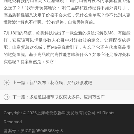
到屹尧科技的销售高大姐感慨说：“咱们销售对技术的掌握程度都这
么强了？！”我半开玩笑地说：“我们品牌和宣传经费不如外资对手，
高品质和性能又决定了价格不会太低，凭什么拿单呢？你不比别人更
懂微波消解也不行啊。”没有退路，自然勇往直前。
7月18日的乌镇，屹尧科技推出了一款全新的微波消解仪M6。有颜能
打，它应该可以满足多数人心目中对好微波的定义。让顶配变成标
配，山寨货总这么喊，而M6是真做到了，别忘了它还有代表高品质
的屹尧血统。基于高品质的高性能意味着什么？如果它还足够漂亮和
实惠呢？答案当然是：买它！
上一篇：
新品发布：花点钱，买台好微波吧
下一篇：
多通道固相萃取仪模块多样、应用范围广
Copyright © 2026上海屹尧仪器科技发展有限公司 All Rights
Reserved
备案号：
沪ICP备05045368号-3