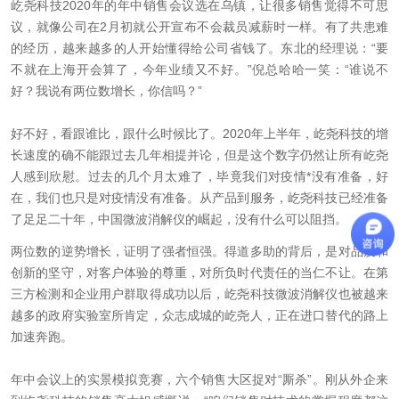
屹尧科技2020年的年中销售会议选在乌镇，让很多销售觉得不可思
议，就像公司在2月初就公开宣布不会裁员减薪时一样。有了共患难
的经历，越来越多的人开始懂得给公司省钱了。东北的经理说：“要
不就在上海开会算了，今年业绩又不好。”倪总哈哈一笑：“谁说不
好？我说有两位数增长，你信吗？”
好不好，看跟谁比，跟什么时候比了。2020年上半年，屹尧科技的增
长速度的确不能跟过去几年相提并论，但是这个数字仍然让所有屹尧
人感到欣慰。过去的几个月太难了，毕竟我们对疫情*没有准备，好
在，我们也只是对疫情没有准备。从产品到服务，屹尧科技已经准备
了足足二十年，中国微波消解仪的崛起，没有什么可以阻挡。
两位数的逆势增长，证明了强者恒强。得道多助的背后，是对品质和
创新的坚守，对客户体验的尊重，对所负时代责任的当仁不让。在第
三方检测和企业用户群取得成功以后，屹尧科技微波消解仪也被越来
越多的政府实验室所肯定，众志成城的屹尧人，正在进口替代的路上
加速奔跑。
年中会议上的实景模拟竞赛，六个销售大区捉对“厮杀”。刚从外企来