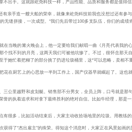
拿不出手。这就跟屹尧科技一样，产品性能、品质和服务都是值得信
子还有亲手造一艘大船的荣幸，就像来屹尧科技前我也没想过还有参
无缝拼接，一次成型。“我们先后带过100多支队伍，你们的成绩
就在当晚的篝火晚会上，他一定要给我们献唱一曲《月亮代表我的
那个找不到的月亮，这两天我们可被他坑惨了。不过，很怀念那天
至于她忙着把糊了的部分挑了扔进垃圾桶里，这*可以忽略，卖相不
把花在厨艺上的心思放一半到工作上，国产仪器早就崛起了。这也
越、三公里越野和皮划艇。销售部不分男女，全员上阵，口号就是那句
荣誉的执着追求和对拿下最终胜利的绝对自信。比如牛经理，那是一
点有很多，比如活动结束后，大家主动收拾场地里的垃圾。用教练的
再次获得了“杰出雇主”的殊荣。得知这个消息时，大家正在风景如画