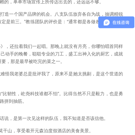
赖的，单单市场宣传上所传达出去的，还远远不够。
与打造一个国产品牌的机会。八支队伍放弃各自为战，抽调精锐
肯定是前三。”教练团队的评价是：“通常都是各做各的争第一，
心》，还拉着我们一起唱。那晚上就没有月亮，你哪怕唱首同样
自己动手的晚餐，聪聪专业的刀工，盛工出神入化的厨艺，成就
重要，那是最早被吃完的菜之一。
就难怪我老婆总是批评我了，原来不是她太挑剔，是这个世道的
“比韧性，屹尧科技谁都不怕”。比得当然不只是毅力，也是勇
路拼到抽筋。
话说，是第一次见这样的队伍，我不知道是否该信他。
的莫干山，享受着开元森泊度假酒店的美食美景。