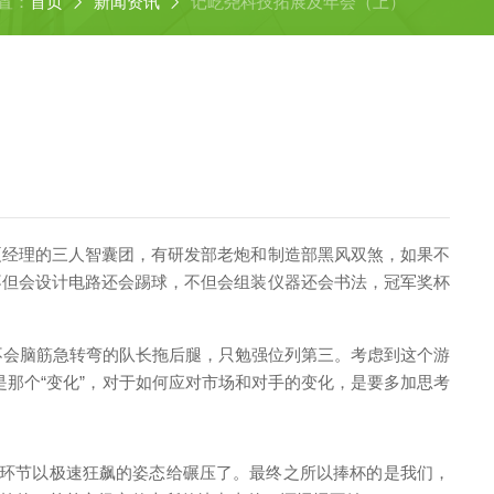
置：
首页
新闻资讯
记屹尧科技拓展及年会（上）
夏经理的三人智囊团，有研发部老炮和制造部黑风双煞，如果不
不但会设计电路还会踢球，不但会组装仪器还会书法，冠军奖杯
个不会脑筋急转弯的队长拖后腿，只勉强位列第三。考虑到这个游
是那个“变化”，对于如何应对市场和对手的变化，是要多加思考
竞速环节以极速狂飙的姿态给碾压了。最终之所以捧杯的是我们，