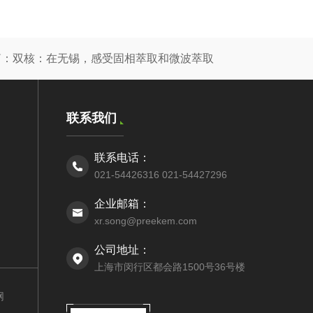
篇：
双核：在无锡，感受固相萃取和微波萃取
联系我们
联系电话：
021-54426316 021-54427296
企业邮箱：
xr.song@preekem.com
公司地址：
上海市闵行区都会路1500号36号楼
网