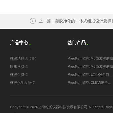
上一篇：
凝胶净化的一体式组成设计及操
产品中心
热门产品
微波消解仪（器）
PreeKem屹尧 M6微波消解
固相萃取仪
PreeKem屹尧 M3微波消解
微波合成仪
PreeKem屹尧 EXTRA全自动固相萃取仪
微波化学反应仪
PreeKem屹尧 CLEVER全自动固相萃取装置
Copyright © 2026上海屹尧仪器科技发展有限公司 All Rights Rese