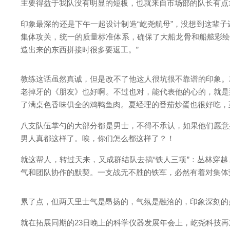
主要得益于我队没有明显的短板，也就来自市场部的队长有点
印象最深的还是下午一起设计制造“屹尧航母”，没想到这辈
集体攻关，统一的质量标准体系，确保了大船龙骨和船舷彩绘的
造出来的东西拼接时很多要返工。”
教练这话虽然真诚，但是改不了他这人很坑很不靠谱的印象。
老掉牙的《朋友》也好啊。不过也对，能代表他的心的，就是
了满桌色香味俱全的鸡鸭鱼肉。夏经理的番茄炒蛋也很好吃，
八支队伍掌勺的大部分都是男士，不得不承认，如果他们愿意
男人真都这样了。唉，你们怎么都这样了？！
就这帮人，转过天来，又成群结队去搞“铁人三项”：丛林穿
气和团队协作的默契。一支战无不胜的铁军，必然有着对集体
累了点，但两天里士气是昂扬的，气氛是融洽的，印象深刻的
就在拓展同期的23日晚上的科学仪器发展年会上，屹尧科技