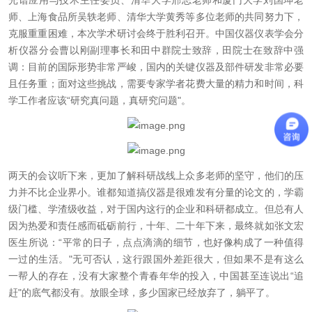
光谱应用与技术主任委员、清华大学邢志老师和厦门大学刘国坤老
师、上海食品所吴轶老师、清华大学黄秀等多位老师的共同努力下，
克服重重困难，本次学术研讨会终于胜利召开。中国仪器仪表学会分
析仪器分会曹以刚副理事长和田中群院士致辞，田院士在致辞中强
调：目前的国际形势非常严峻，国内的关键仪器及部件研发非常必要
且任务重；面对这些挑战，需要专家学者花费大量的精力和时间，科
学工作者应该“研究真问题，真研究问题"。
两天的会议听下来，更加了解科研战线上众多老师的坚守，他们的压
力并不比企业界小。谁都知道搞仪器是很难发有分量的论文的，学霸
级门槛、学渣级收益，对于国内这行的企业和科研都成立。但总有人
因为热爱和责任感而砥砺前行，十年、二十年下来，最终就如张文宏
医生所说：“平常的日子，点点滴滴的细节，也好像构成了一种值得
一过的生活。"无可否认，这行跟国外差距很大，但如果不是有这么
一帮人的存在，没有大家整个青春年华的投入，中国甚至连说出“追
赶"的底气都没有。放眼全球，多少国家已经放弃了，躺平了。