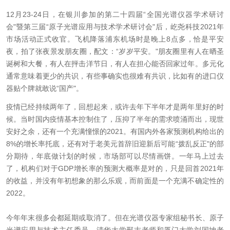
12月23-24日，在银川参加的第二十四届“全国光谱仪器学术研讨
会"暨第三届“原子光谱应用与技术学术研讨会"后，屹尧科技2021年
市场活动正式收官。飞机降落浦东机场时是晚上8点多，恰是平安
夜，拍了张夜景发朋友圈，配文：“岁岁平安。"朋友圈里有人在晒圣
诞树和大餐，有人在抨击洋节日，有人在担心能否回家过年。多元化
通常意味着更少的共识，有些事确实也很难有共识，比如有的进口仪
器贴个牌就敢说“国产"。
疫情已经持续两年了，回想起来，或许去年下半年才是两年里好的时
候。当时国内疫情基本控制住了，压抑了半年的需求喷涌而出，现世
安好之余，还有一个充满憧憬的2021。有国内外各家预测机构给出的
8%的增长率托底，还有对于老美元首辞旧迎新后可能“拨乱反正"的部
分期待，年底做计划的时候，市场部可以尽情画饼。一年马上过去
了，机构们对于GDP增长率的预测大概率是对的，只是回首2021年
的收益，并没有年初想象的那么乐观，而前面是一个充满不确定性的
2022。
今年年末很多会都延期或取消了。但在光谱仪器专家组秘书长、原子