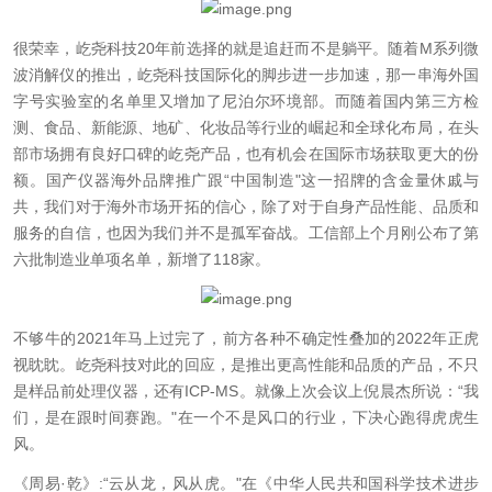
很荣幸，屹尧科技20年前选择的就是追赶而不是躺平。随着M系列微
波消解仪的推出，屹尧科技国际化的脚步进一步加速，那一串海外国
字号实验室的名单里又增加了尼泊尔环境部。而随着国内第三方检
测、食品、新能源、地矿、化妆品等行业的崛起和全球化布局，在头
部市场拥有良好口碑的屹尧产品，也有机会在国际市场获取更大的份
额。国产仪器海外品牌推广跟“中国制造"这一招牌的含金量休戚与
共，我们对于海外市场开拓的信心，除了对于自身产品性能、品质和
服务的自信，也因为我们并不是孤军奋战。工信部上个月刚公布了第
六批制造业单项名单，新增了118家。
不够牛的2021年马上过完了，前方各种不确定性叠加的2022年正虎
视眈眈。屹尧科技对此的回应，是推出更高性能和品质的产品，不只
是样品前处理仪器，还有ICP-MS。就像上次会议上倪晨杰所说：“我
们，是在跟时间赛跑。"在一个不是风口的行业，下决心跑得虎虎生
风。
《周易·乾》:“云从龙，风从虎。"在《中华人民共和国科学技术进步