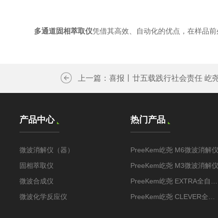
多通道固相萃取仪
凭借其高效、自动化的优点，在样品前
上一篇：
喜报丨廿五载践行社会责任 屹
产品中心
热门产品
微波消解仪（器）
PreeKem屹尧 M6微波消解
固相萃取仪
PreeKem屹尧 M3微波消解
微波合成仪
PreeKem屹尧 EXTRA全自动固相萃取仪
微波化学反应仪
PreeKem屹尧 CLEVER全自动固相萃取装置