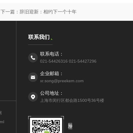
下一篇：
辞旧迎新：相约下一个十年
联系我们
联系电话：
021-54426316 021-54427296
企业邮箱：
xr.song@preekem.com
公司地址：
上海市闵行区都会路1500号36号楼
网
扫码添加微信
xml