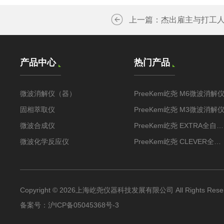
上一篇：
杰出雇主与打工
产品中心
热门产品
微波消解仪（器）
PreeKem屹尧 M6微波消解
固相萃取仪
PreeKem屹尧 M3微波消解
微波合成仪
PreeKem屹尧 EXTRA全自动固相萃取仪
微波化学反应仪
PreeKem屹尧 CLEVER全自动固相萃取装置
Copyright © 2026上海屹尧仪器科技发展有限公司 All Rights Rese
备案号：
沪ICP备05045368号-3